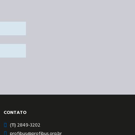
CONTATO
(11) 2849-3202
profibus@profibus.org.br