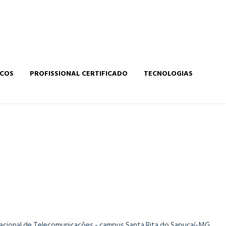
ICOS
PROFISSIONAL CERTIFICADO
TECNOLOGIAS
Nacional de Telecomunicações - campus Santa Rita do Sapucaí-MG