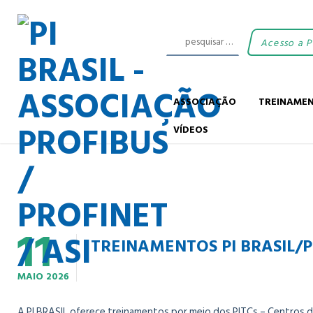
Acesso a 
ASSOCIAÇÃO
TREINAME
VÍDEOS
11
TREINAMENTOS PI BRASIL/PI
MAIO
2026
A PI BRASIL oferece treinamentos por meio dos PITCs – Centros 