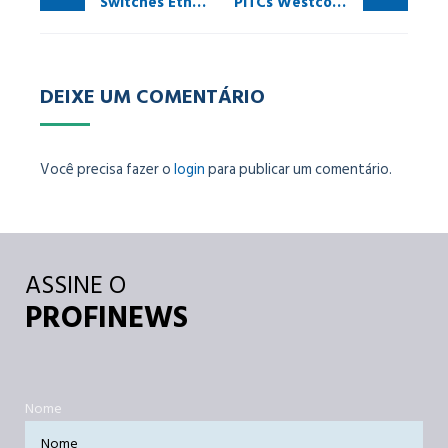
Switches Ethernet-APL elevando topologias legadas à era digital em poucos passos
PITCs Westcon e Inatel ampliam treinamentos em PROFINET
DEIXE UM COMENTÁRIO
Você precisa fazer o
login
para publicar um comentário.
ASSINE O
PROFINEWS
Nome