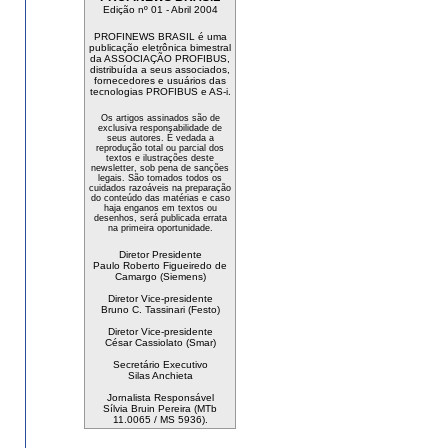
Edição nº 01 - Abril 2004
PROFINEWS BRASIL é uma
publicação eletrônica bimestral
da ASSOCIAÇÃO PROFIBUS,
distribuída a seus associados,
fornecedores e usuários das
tecnologias PROFIBUS e AS-i.
Os artigos assinados são de
exclusiva responsabilidade de
seus autores. É vedada a
reprodução total ou parcial dos
textos e ilustrações deste
newsletter, sob pena de sanções
legais. São tomados todos os
cuidados razoáveis na preparação
do conteúdo das matérias e caso
haja enganos em textos ou
desenhos, será publicada errata
na primeira oportunidade.
Diretor Presidente
Paulo Roberto Figueiredo de
Camargo (Siemens)
Diretor Vice-presidente
Bruno C. Tassinari (Festo)
Diretor Vice-presidente
César Cassiolato (Smar)
Secretário Executivo
Silas Anchieta
Jornalista Responsável
Sílvia Bruin Pereira (MTb
11.0065 / MS 5936).