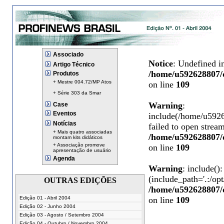
Associado
Notice
: Undefined i
Artigo Técnico
/home/u592628807/d
Produtos
+ Mestre 004.72/MP Atos
on line
109
+ Série 303 da Smar
Warning
:
Case
Eventos
include(/home/u5926
Notícias
failed to open stream
+ Mais quatro associadas
/home/u592628807/d
montam kits didáticos
+ Associação promove
on line
109
apresentação de usuário
Agenda
Warning
: include():
(include_path='.:/opt
OUTRAS EDIÇÕES
/home/u592628807/d
Edição 01 - Abril 2004
on line
109
Edição 02 - Junho 2004
Edição 03 - Agosto / Setembro 2004
Edição 04 - Outubro / Novembro 2004