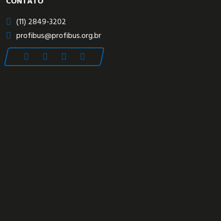
CONTATO
(11) 2849-3202
profibus@profibus.org.br