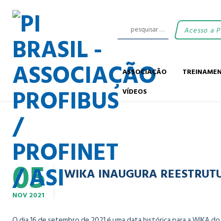
Acesso a 
ASSOCIAÇÃO
TREINAME
VÍDEOS
05
WIKA INAUGURA REESTRUTU
NOV
2021
O dia 16 de setembro de 2021 é uma data histórica para a WIKA do 