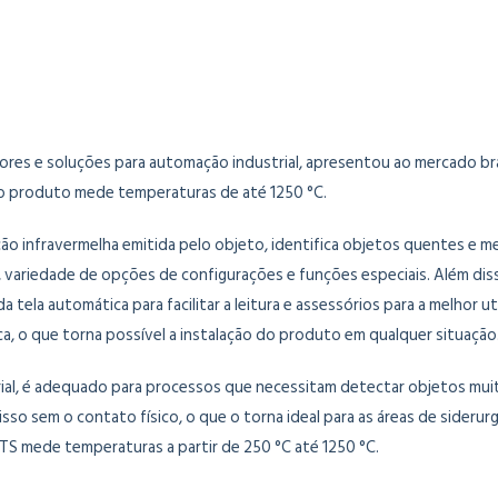
sores e soluções para automação industrial, apresentou ao mercado bra
novo produto mede temperaturas de até 1250 °C.
ão infravermelha emitida pelo objeto, identifica objetos quentes e me
 variedade de opções de configurações e funções especiais. Além dis
a tela automática para facilitar a leitura e assessórios para a melho
ca, o que torna possível a instalação do produto em qualquer situação
rial, é adequado para processos que necessitam detectar objetos mu
o sem o contato físico, o que o torna ideal para as áreas de siderurg
BTS mede temperaturas a partir de 250 °C até 1250 °C.