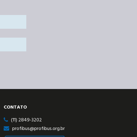
CONTATO
(11) 2849-3202
profibus@profibus.org.br