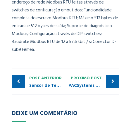
endereço de rede Modbus RTU feitas através de
switches de configuração embutidos; Funcionalidade
completa do escravo Modbus RTU; Máximo 512 bytes de
entrada e 512 bytes de saída; Suporte de diagnóstico
Modbus; Configuração através de DIP switches;
Baudrate Modbus RTU de 12 a 57,6 kbit / s; Conector D-
sub9 Fêmea.
POST ANTERIOR
PRÓXIMO POST
Sensor de Temperatura Infravermelho com tecnologia IO-Link Balluff
PACSystems RSTi-EP CPE100 GE Automation
DEIXE UM COMENTÁRIO