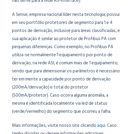
não serve para a rede AS-Interface).
A Sense, empresa nacional líder nesta tecnologia, possui
em seu portfólio protetores de segmento para 1 e 4
pontos de derivação, inclusive para áreas classificadas, e
sua aplicação é similar ao protetor de Profibus PA com
pequenas diferenças. Como exemplo, no Profibus PA
utiliza-se normalmente 1 equipamento por ponto de
derivação; na rede ASI, é comum mais de 1 equipamento,
sendo que para dimensionar os parâmetros é necessário
ter em mente a capacidade por ponto de derivação
(200mA/derivação) e total do protetor
(500mA/protetor). Caso ocorra alguma anomalia, a
mesma é identificada localmente via led de status
(verde/vermelho) do segmento que ocorreu a falha.
Mais informações, visite nosso site clicando
aqui
. Caso
tenha dúvidas ou deseje informações adicionais,