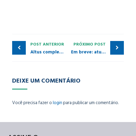
POST ANTERIOR
PRÓXIMO POST
Altus completa 41 anos de inovação e grandes desafios
Em breve: atualização do TIA Portal V19 estará disponível!
DEIXE UM COMENTÁRIO
Você precisa fazer o
login
para publicar um comentário.