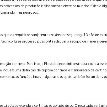
ão dos processos de produção e alinhamento entre os mundos físico e d
 tornando mais rigorosos.
o que os requisitos subjacentes na área de segurança TO são de extr
técnico. Esse processo possibilita adaptar o escopo de maneira gerenc
tação concreta. Para isso, a PI estabeleceu infraestrutura para a ass
 incluem uma definição de criptoalgoritmos e manipulação de certifica
omento, as funções finais – algumas das quais também foram derivad
stá estabelecendo a certificação ao lado disso. O resultado será uma