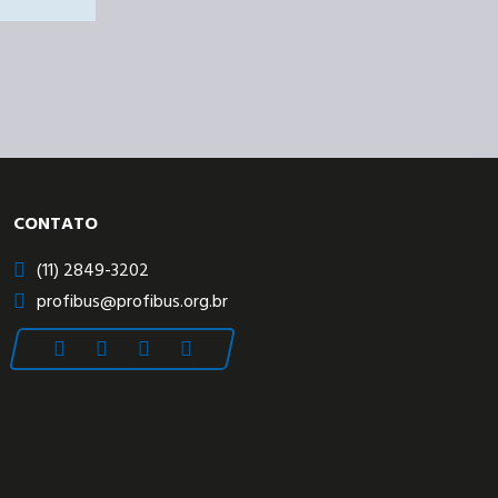
CONTATO
(11) 2849-3202
profibus@profibus.org.br