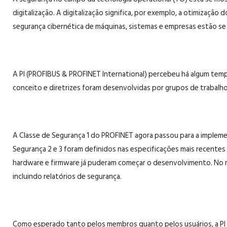
digitalização. A digitalização significa, por exemplo, a otimizaç
segurança cibernética de máquinas, sistemas e empresas estão se
A PI (PROFIBUS & PROFINET International) percebeu há algum temp
conceito e diretrizes foram desenvolvidas por grupos de trabalho 
A Classe de Segurança 1 do PROFINET agora passou para a implemen
Segurança 2 e 3 foram definidos nas especificações mais recentes e
hardware e firmware já puderam começar o desenvolvimento. No m
incluindo relatórios de segurança.
Como esperado tanto pelos membros quanto pelos usuários, a PI e