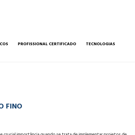
ICOS
PROFISSIONAL CERTIFICADO
TECNOLOGIAS
O FINO
e crucial importância quando se trata de implementar projetos de