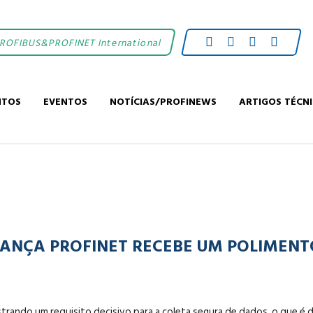
PROFIBUS&PROFINET International
NTOS
EVENTOS
NOTÍCIAS/PROFINEWS
ARTIGOS TÉCN
RANÇA PROFINET RECEBE UM POLIMENT
rando um requisito decisivo para a coleta segura de dados, o que é d