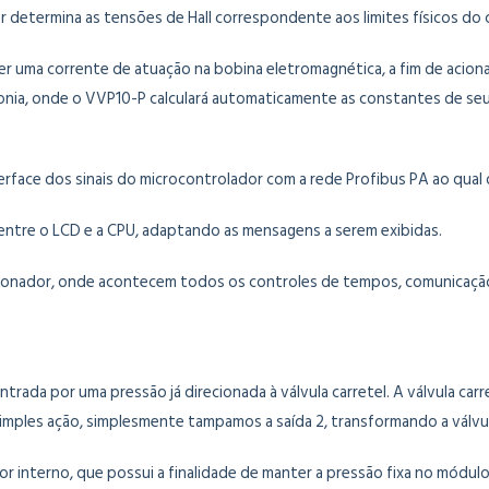
 determina as tensões de Hall correspondente aos limites físicos do c
ecer uma corrente de atuação na bobina eletromagnética, a fim de acion
onia, onde o VVP10-P calculará automaticamente as constantes de seu s
terface dos sinais do microcontrolador com a rede Profibus PA ao qual
e entre o LCD e a CPU, adaptando as mensagens a serem exibidas.
cionador, onde acontecem todos os controles de tempos, comunicação 
da por uma pressão já direcionada à válvula carretel. A válvula carret
simples ação, simplesmente tampamos a saída 2, transformando a válvu
or interno, que possui a finalidade de manter a pressão fixa no módu