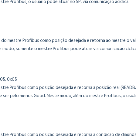
e Profibus, o usuário pode atuar no SP, via comunicação acíclica.
 do mestre Profibus como posição desejada e retorna ao mestre o va
te modo, somente o mestre Profibus pode atuar via comunicação cíclica
x05, 0x05
tre Profibus como posição desejada e retorna a posição real (READB
ser pelo menos Good. Neste modo, além do mestre Profibus, o usuário
stre Profibus como posição desejada e retorna a condição de diagnó