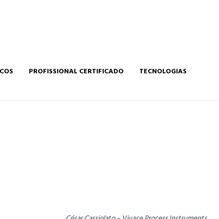
ICOS
PROFISSIONAL CERTIFICADO
TECNOLOGIAS
César Cassiolato – Vivace Process Instruments