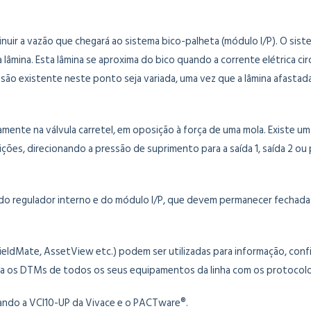
iminuir a vazão que chegará ao sistema bico-palheta (módulo I/P). O s
 lâmina. Esta lâmina se aproxima do bico quando a corrente elétrica c
são existente neste ponto seja variada, uma vez que a lâmina afastad
ente na válvula carretel, em oposição à força de uma mola. Existe um
ções, direcionando a pressão de suprimento para a saída 1, saída 2 ou 
o do regulador interno e do módulo I/P, que devem permanecer fecha
ldMate, AssetView etc.) podem ser utilizadas para informação, confi
iza os DTMs de todos os seus equipamentos da linha com os protocol
ando a VCI10-UP da Vivace e o PACTware®.