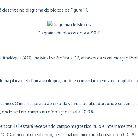
scrita no diagrama de blocos da Figura 1.1.
Diagrama de blocos do VVP10-P
 Analógica (AO), via Mestre Profibus DP, através da comunicação Prof
o na placa eletrônica analógica, onde é convertido em valor digital e,
cânico. O imã fica preso ao eixo da válvula ou atuador, onde se tem a
, onde se tem campo nulo(posição igual a 50.0%).
o sensor Hall estará recebendo campo magnético nulo e internamente,
o 100% e no outro extremo, terá sinal mínimo, caracterizando o 0%. A