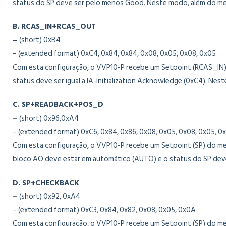
status do SP deve ser pelo menos Good. Neste modo, além do mestr
B. RCAS_IN+RCAS_OUT
–
(short) 0xB4
– (extended format) 0xC4, 0x84, 0x84, 0x08, 0x05, 0x08, 0x05
Com esta configuração, o VVP10-P recebe um Setpoint (RCAS_IN)
status deve ser igual a IA-Initialization Acknowledge (0xC4). Nes
C. SP+READBACK+POS_D
–
(short) 0x96,0xA4
– (extended format) 0xC6, 0x84, 0x86, 0x08, 0x05, 0x08, 0x05, 0
Com esta configuração, o VVP10-P recebe um Setpoint (SP) do mes
bloco AO deve estar em automático (AUTO) e o status do SP deve 
D. SP+CHECKBACK
–
(short) 0x92, 0xA4
– (extended format) 0xC3, 0x84, 0x82, 0x08, 0x05, 0x0A
Com esta configuração, o VVP10-P recebe um Setpoint (SP) do me