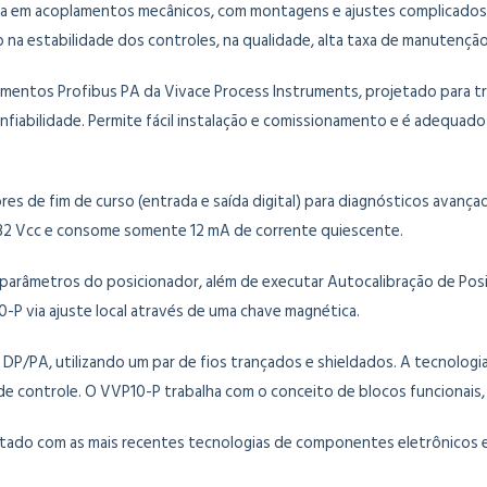
 em acoplamentos mecânicos, com montagens e ajustes complicados, d
 na estabilidade dos controles, na qualidade, alta taxa de manutenção
mentos Profibus PA da Vivace Process Instruments, projetado para tra
nfiabilidade. Permite fácil instalação e comissionamento e é adequad
s de fim de curso (entrada e saída digital) para diagnósticos avança
 32 Vcc e consome somente 12 mA de corrente quiescente.
parâmetros do posicionador, além de executar Autocalibração de Posiçã
-P via ajuste local através de uma chave magnética.
DP/PA, utilizando um par de fios trançados e shieldados. A tecnolog
de controle. O VVP10-P trabalha com o conceito de blocos funcionais,
tado com as mais recentes tecnologias de componentes eletrônicos e m