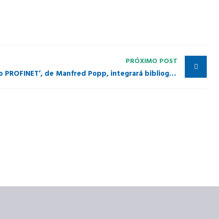
PRÓXIMO POST
‘Comunicação Industrial com o PROFINET’, de Manfred Popp, integrará bibliografia do SENAI Anchieta