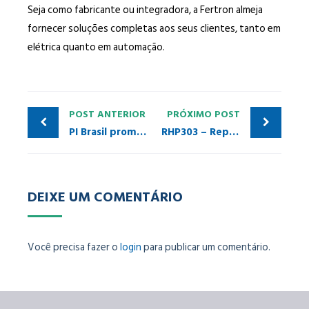
Seja como fabricante ou integradora, a Fertron almeja
fornecer soluções completas aos seus clientes, tanto em
elétrica quanto em automação.
POST ANTERIOR
PRÓXIMO POST
PI Brasil promove seminário para colaboradores da Vale – Complexo Itabira (MG)
RHP303 – Repetidor Hub para PROFIBUS-DP com 5 canais isolados
DEIXE UM COMENTÁRIO
Você precisa fazer o
login
para publicar um comentário.