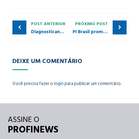
POST ANTERIOR
PRÓXIMO POST
Diagnosticando problemas de terminações em redes PROFIBUS com o analisador PROFITRACE
PI Brasil promove webinar sobre Instrumentação PROFINET com Ethernet-APL
DEIXE UM COMENTÁRIO
Você precisa fazer o
login
para publicar um comentário.
ASSINE O
PROFINEWS