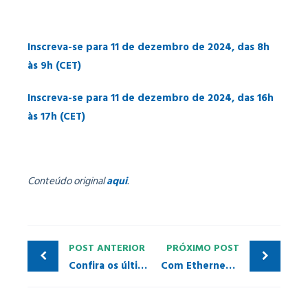
Inscreva-se para 11 de dezembro de 2024, das 8h
às 9h (CET)
Inscreva-se para 11 de dezembro de 2024, das 16h
às 17h (CET)
Conteúdo original
aqui
.
POST ANTERIOR
PRÓXIMO POST
Confira os últimos treinamentos oferecidos pelo PITC INATEL: capacitações em PROFIBUS e PROFINET
Com Ethernet-APL para a automação moderna de processos