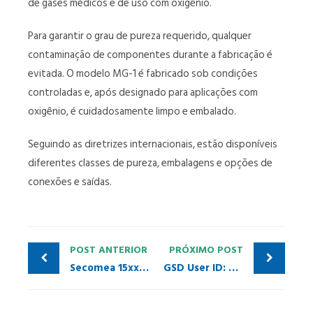
de gases médicos e de uso com oxigênio.
Para garantir o grau de pureza requerido, qualquer
contaminação de componentes durante a fabricação é
evitada. O modelo MG-1 é fabricado sob condições
controladas e, após designado para aplicações com
oxigênio, é cuidadosamente limpo e embalado.
Seguindo as diretrizes internacionais, estão disponíveis
diferentes classes de pureza, embalagens e opções de
conexões e saídas.
POST ANTERIOR
PRÓXIMO POST
Secomea 15xx – Gateway Edge IIoT com Certificação de Segurança Industrial
GSD User ID: Simples e Fácil. Simplifique seu dia a dia em configurações cíclicas em redes PROFIBUS-PA