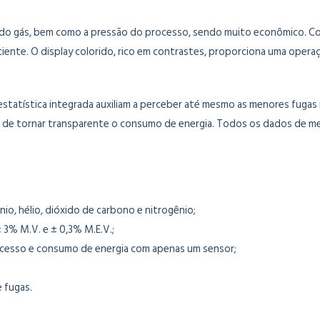
o gás, bem como a pressão do processo, sendo muito econômico. Com
ente. O display colorido, rico em contrastes, proporciona uma operaç
 estatística integrada auxiliam a perceber até mesmo as menores fugas
m de tornar transparente o consumo de energia. Todos os dados de med
io, hélio, dióxido de carbono e nitrogênio;
 3% M.V. e ± 0,3% M.E.V.;
ocesso e consumo de energia com apenas um sensor;
 fugas.