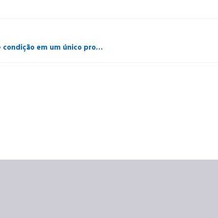
Sensor de posição magnético e monitoramento de condição em um único produto IO-Link