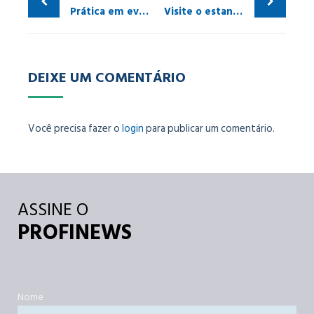
Prática em evento na VALE de Itabira, MG
Visite o estande da GE na Exposibram 2017
DEIXE UM COMENTÁRIO
Você precisa fazer o
login
para publicar um comentário.
ASSINE O
PROFINEWS
Nome