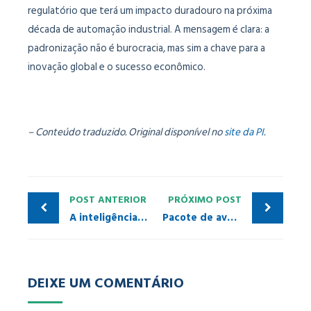
regulatório que terá um impacto duradouro na próxima
década de automação industrial. A mensagem é clara: a
padronização não é burocracia, mas sim a chave para a
inovação global e o sucesso econômico.
– Conteúdo traduzido. Original disponível no
site da PI
.
POST ANTERIOR
PRÓXIMO POST
A inteligência artificial física está chegando às linhas de produção das fábricas
Pacote de avaliação: PROFIdrive Profile Tester V6.1 disponível
DEIXE UM COMENTÁRIO