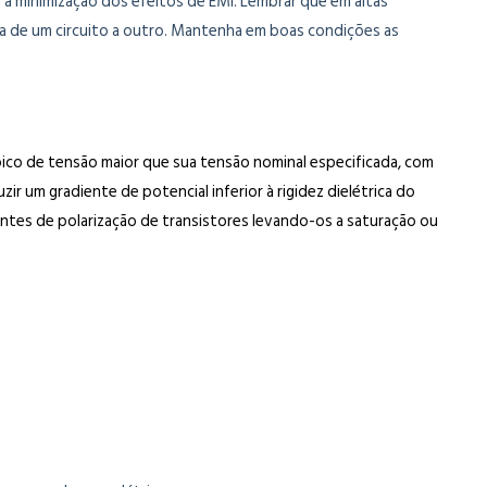
 a minimização dos efeitos de EMI. Lembrar que em altas
a de um circuito a outro. Mantenha em boas condições as
ico de tensão maior que sua tensão nominal especificada, com
r um gradiente de potencial inferior à rigidez dielétrica do
entes de polarização de transistores levando-os a saturação ou