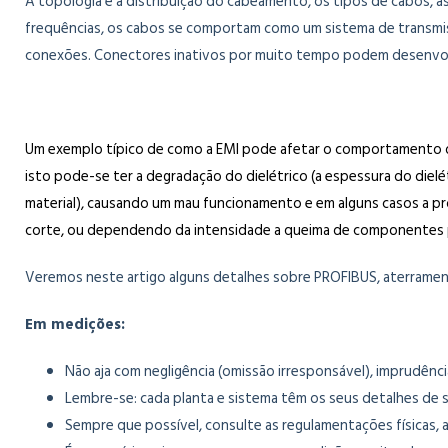
A topologia e a distribuição do cabeamento, os tipos de cabos, a
frequências, os cabos se comportam como um sistema de transmiss
conexões. Conectores inativos por muito tempo podem desenvolve
Um exemplo típico de como a EMI pode afetar o comportamento de
isto pode-se ter a degradação do dielétrico (a espessura do dielét
material), causando um mau funcionamento e em alguns casos a pró
corte, ou dependendo da intensidade a queima de componentes p
Veremos neste artigo alguns detalhes sobre PROFIBUS, aterramento
Em medições:
Não aja com negligência (omissão irresponsável), imprudênci
Lembre-se: cada planta e sistema têm os seus detalhes de se
Sempre que possível, consulte as regulamentações físicas, 