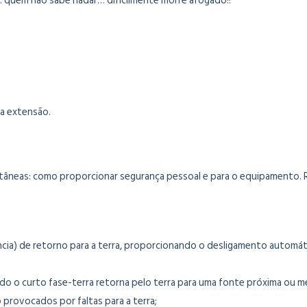
 quem não sabe nadar… dificilmente morre afogado!!
a extensão.
tâneas: como proporcionar segurança pessoal e para o equipamento. 
cia) de retorno para a terra, proporcionando o desligamento automáti
o o curto fase-terra retorna pelo terra para uma fonte próxima ou 
o provocados por faltas para a terra;