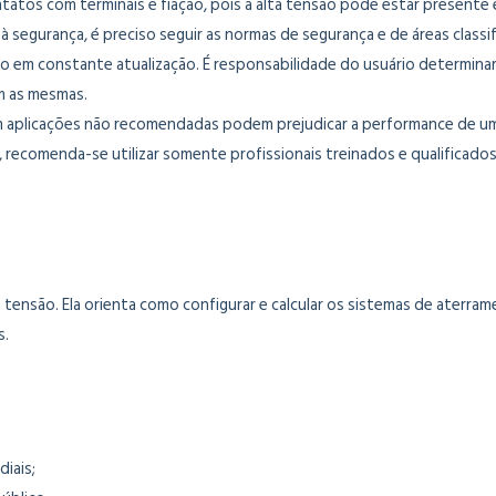
tatos com terminais e fiação, pois a alta tensão pode estar presente 
à segurança, é preciso seguir as normas de segurança e de áreas classi
o em constante atualização. É responsabilidade do usuário determinar
m as mesmas.
 aplicações não recomendadas podem prejudicar a performance de u
, recomenda-se utilizar somente profissionais treinados e qualificado
xa tensão. Ela orienta como configurar e calcular os sistemas de ater
s.
diais;