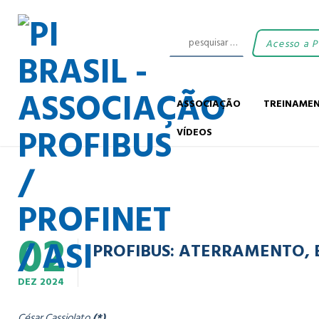
Acesso a 
ASSOCIAÇÃO
TREINAME
VÍDEOS
02
PROFIBUS: ATERRAMENTO, B
DEZ
2024
César Cassiolato
(*)