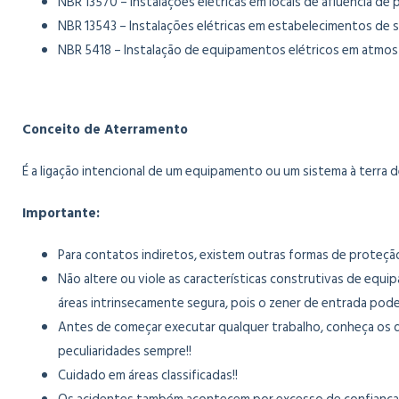
NBR 13570 – Instalações elétricas em locais de afluência de 
NBR 13543 – Instalações elétricas em estabelecimentos de 
NBR 5418 – Instalação de equipamentos elétricos em atmos
Conceito de Aterramento
É a ligação intencional de um equipamento ou um sistema à terra d
Importante:
Para contatos indiretos, existem outras formas de proteçã
Não altere ou viole as características construtivas de eq
áreas intrinsecamente segura, pois o zener de entrada pode
Antes de começar executar qualquer trabalho, conheça os det
peculiaridades sempre!!
Cuidado em áreas classificadas!!