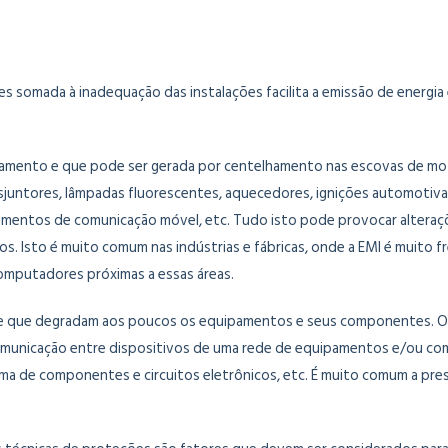
s somada à inadequação das instalações facilita a emissão de energi
uipamento e que pode ser gerada por centelhamento nas escovas de m
 disjuntores, lâmpadas fluorescentes, aquecedores, ignições automotiv
mentos de comunicação móvel, etc. Tudo isto pode provocar alteraçõ
. Isto é muito comum nas indústrias e fábricas, onde a EMI é muito 
computadores próximas a essas áreas.
s e que degradam aos poucos os equipamentos e seus componentes. Os
municação entre dispositivos de uma rede de equipamentos e/ou com
ma de componentes e circuitos eletrônicos, etc. É muito comum a pre