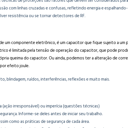
s técnicas de proteções são fatores que devem ser considerados para
ão com linhas cruzadas e confusas, refletindo energia e espalhando-
r resistência ou se tornar detectores de RF.
 um componente eletrônico, é um capacitor que fique sujeito a um p
rico é limitada pela tensão de operação do capacitor, que pode produzi
pria queima do capacitor. Ou ainda, podemos ter a alteração de corr
or efeito joule.
, blindagem, ruídos, interferências, reflexões e muito mais.
a (ação irresponsável) ou imperícia (questões técnicas)
gurança. Informe-se deles antes de iniciar seu trabalho.
assim como as práticas de segurança de cada área.