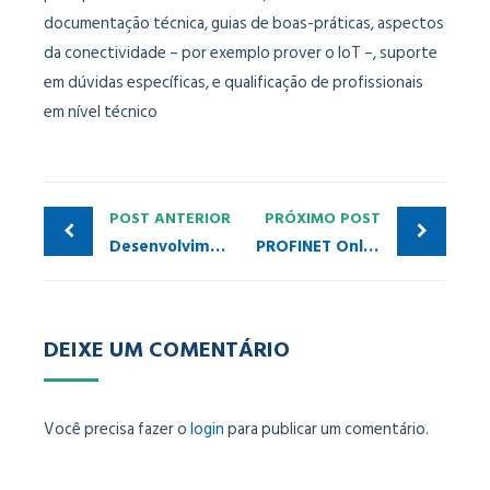
documentação técnica, guias de boas-práticas, aspectos
da conectividade – por exemplo prover o IoT –, suporte
em dúvidas específicas, e qualificação de profissionais
em nível técnico
POST ANTERIOR
PRÓXIMO POST
Desenvolvimento de um Sistema Supervisório para Rede PROFIBUS – Parte 2
PROFINET Online Academy alcança mil usuários
DEIXE UM COMENTÁRIO
Você precisa fazer o
login
para publicar um comentário.