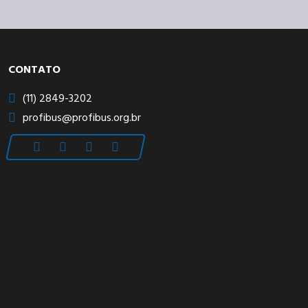
CONTATO
(11) 2849-3202
profibus@profibus.org.br