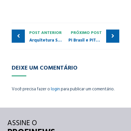
POST ANTERIOR
PRÓXIMO POST
Arquitetura Simplificada do PROFINET Tester
PI Brasil e PITCs encerram calendário de treinamentos de 2022
DEIXE UM COMENTÁRIO
Você precisa fazer o
login
para publicar um comentário.
ASSINE O