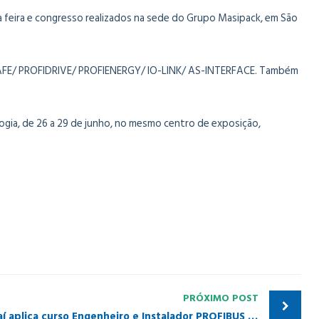
a feira e congresso realizados na sede do Grupo Masipack, em São
ISAFE/ PROFIDRIVE/ PROFIENERGY/ IO-LINK/ AS-INTERFACE. Também
logia, de 26 a 29 de junho, no mesmo centro de exposição,
PRÓXIMO POST
Inatel de Santa Rita do Sapucaí aplica curso Engenheiro e Instalador PROFIBUS Certificado