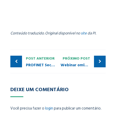
Conteúdo traduzido. Original disponível no
site
da PI.
POST ANTERIOR
PRÓXIMO POST
PROFINET Security Classe 1 – pronto para o horário nobre
Webinar omlox gratuito | em inglês
DEIXE UM COMENTÁRIO
Você precisa fazer o
login
para publicar um comentário.