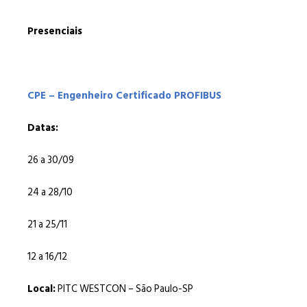
Presenciais
CPE – Engenheiro Certificado PROFIBUS
Datas:
26 a 30/09
24 a 28/10
21 a 25/11
12 a 16/12
Local:
PITC WESTCON – São Paulo-SP