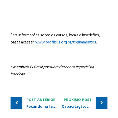
Para informações sobre os cursos, locais e inscrições,
basta acessar:
www.profibus.org.br/treinamentos
.
* Membros PI Brasil possuem desconto especial na
inscrição.
POST ANTERIOR
PRÓXIMO POST
Focando na facilidade de uso: Integração de robôs
Capacitação: PI Brasil e PITCs aplicam treinamentos