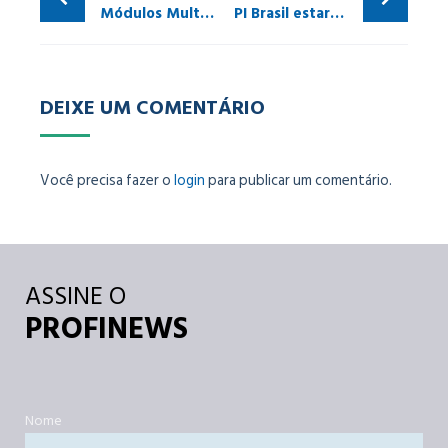
Módulos Multiprotocolos – simplifique o cabeamento de sua rede e garanta maior segurança contra surtos
PI Brasil estará na Semana de Tecnologia do IFSP Cubatão
DEIXE UM COMENTÁRIO
Você precisa fazer o
login
para publicar um comentário.
ASSINE O
PROFINEWS
Nome