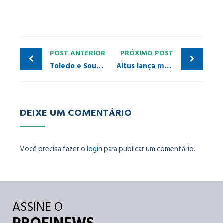
POST ANTERIOR
PRÓXIMO POST
Toledo e Souza lança inteligência artificial para análise de redes, o TS Expert
Altus lança modelos de multimedidores para o mercado
DEIXE UM COMENTÁRIO
Você precisa fazer o
login
para publicar um comentário.
ASSINE O