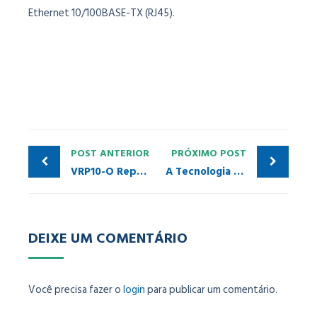
Ethernet 10/100BASE-TX (RJ45).
POST ANTERIOR
PRÓXIMO POST
VRP10-O Repetidor Ótico PROFIBUS-PA Vivace
A Tecnologia AS-i – Capítulo 04 – Tecnologia Safety at Work
DEIXE UM COMENTÁRIO
Você precisa fazer o
login
para publicar um comentário.