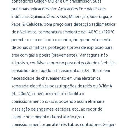
contadores Geiger-Müller e um transmissor. Suas
principais aplicações são: Aplicações Ex e não-Ex em
indústrias Química, Óleo & Gás, Mineração, Siderurgia, e
Papel & Celulose; bom preço para detecção radiométrica
de nível limite; temperatura ambiente de -40°C a +120°C
permitir o uso em todo o mundo, independentemente
de zonas climáticas; proteção à prova de explosão para
área com gás e poeira (brevemente). Vantagens: não
intrusivo, confiável e preciso para detecção de nível; alta
sensibilidade e rápidos chaveamentos (0.4…10 s); sem
necessidade de chaveamento em uma eletrônica
separada: eletrônica possui opções de relés ou 8/16mA
(4…20mA); o invólucro remoto facilita o
comissionamento
on site
, podendo assim eliminar a
instalação de andaimes, escadas, etc., ao redor do
tanque no momento da instalação e/ou
comissionamento; um até três tubos contadores Geiger-