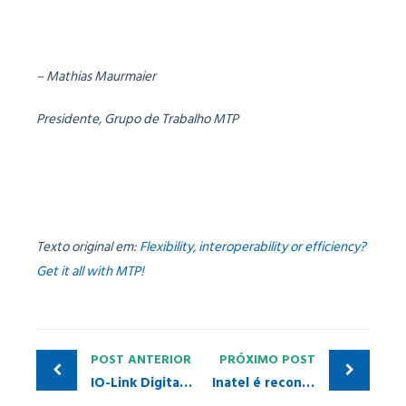
– Mathias Maurmaier
Presidente, Grupo de Trabalho MTP
Texto original em:
Flexibility, interoperability or efficiency?
Get it all with MTP!
POST ANTERIOR
PRÓXIMO POST
IO-Link Digital Days 2024: uma plataforma interativa de especialistas
Inatel é reconhecido como Centro de Treinamento Certificado em Ethernet APL pela PI