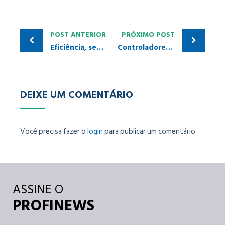
POST ANTERIOR
PRÓXIMO POST
Eficiência, segurança e inovação: conheça o VPT10-R, o transmissor de pressão com indicador remoto da VIVACE!
Controladores SIMATIC da Siemens recebem certificação internacional em cibersegurança industrial
DEIXE UM COMENTÁRIO
Você precisa fazer o
login
para publicar um comentário.
ASSINE O
PROFINEWS