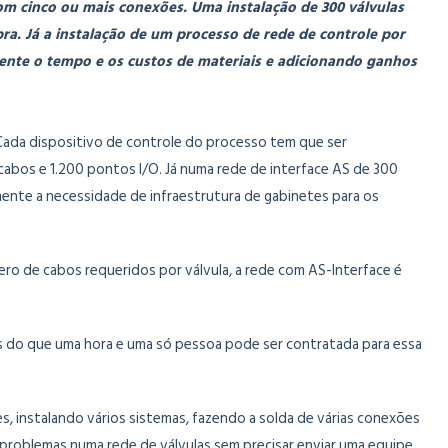
om cinco ou mais conexões. Uma instalação de 300 válvulas
ra. Já a instalação de um processo de rede de controle por
mente o tempo e os custos de materiais e adicionando ganhos
 Cada dispositivo de controle do processo tem que ser
cabos e 1.200 pontos I/O. Já numa rede de interface AS de 300
ente a necessidade de infraestrutura de gabinetes para os
ero de cabos requeridos por válvula, a rede com AS-Interface é
nos do que uma hora e uma só pessoa pode ser contratada para essa
 instalando vários sistemas, fazendo a solda de várias conexões
r problemas numa rede de válvulas sem precisar enviar uma equipe