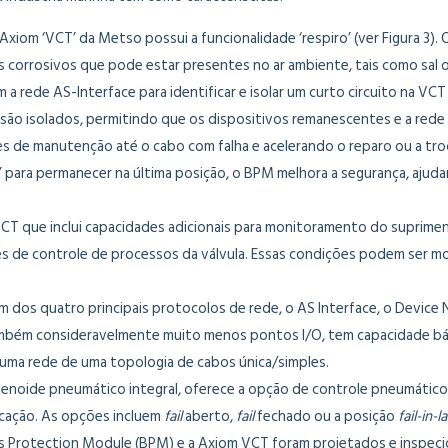
 Axiom ‘VCT’ da Metso possui a funcionalidade ‘respiro’ (ver Figura 3).
corrosivos que pode estar presentes no ar ambiente, tais como sal o
 a rede AS-Interface para identificar e isolar um curto circuito na VC
são isolados, permitindo que os dispositivos remanescentes e a rede
es de manutenção até o cabo com falha e acelerando o reparo ou a t
 para permanecer na última posição, o BPM melhora a segurança, ajuda
T que inclui capacidades adicionais para monitoramento do suprimento 
ções de controle de processos da válvula. Essas condições podem se
m dos quatro principais protocolos de rede, o AS Interface, o Device
ambém consideravelmente muito menos pontos I/O, tem capacidade bási
ma rede de uma topologia de cabos única/simples.
lenoide pneumático integral, oferece a opção de controle pneumátic
icação. As opções incluem
fail
aberto,
fail
fechado ou a posição
fail-in-l
us Protection Module (BPM) e a Axiom VCT foram projetados e inspec