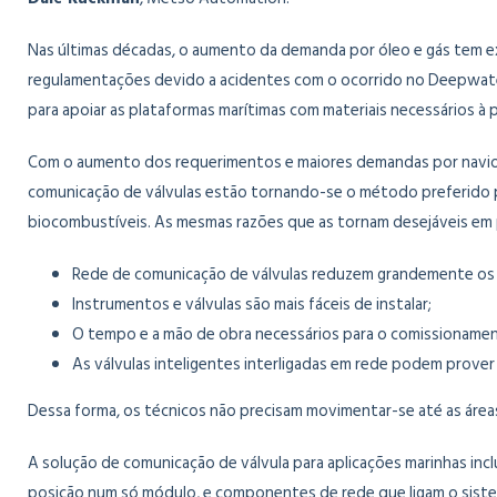
Nas últimas décadas, o aumento da demanda por óleo e gás tem 
regulamentações devido a acidentes com o ocorrido no Deepwate
para apoiar as plataformas marítimas com materiais necessários à
Com o aumento dos requerimentos e maiores demandas por navios
comunicação de válvulas estão tornando-se o método preferido pa
biocombustíveis. As mesmas razões que as tornam desejáveis em p
Rede de comunicação de válvulas reduzem grandemente os
Instrumentos e válvulas são mais fáceis de instalar;
O tempo e a mão de obra necessários para o comissionament
As válvulas inteligentes interligadas em rede podem prover
Dessa forma, os técnicos não precisam movimentar-se até as áreas 
A solução de comunicação de válvula para aplicações marinhas inc
posição num só módulo, e componentes de rede que ligam o sist