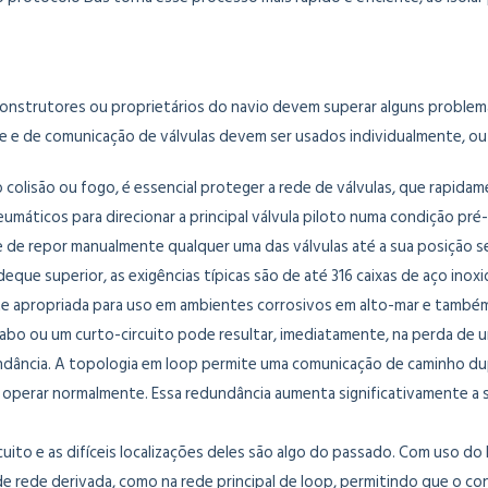
s construtores ou proprietários do navio devem superar alguns problem
e e de comunicação de válvulas devem ser usados individualmente, ou
o colisão ou fogo, é essencial proteger a rede de válvulas, que rapi
máticos para direcionar a principal válvula piloto numa condição pr
e de repor manualmente qualquer uma das válvulas até a sua posição 
eque superior, as exigências típicas são de até 316 caixas de aço ino
te apropriada para uso em ambientes corrosivos em alto-mar e també
abo ou um curto-circuito pode resultar, imediatamente, na perda de u
ndância. A topologia em loop permite uma comunicação de caminho dup
 operar normalmente. Essa redundância aumenta significativamente a
cuito e as difíceis localizações deles são algo do passado. Com uso d
 de rede derivada, como na rede principal de loop, permitindo que o c