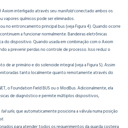
 O Axiom interligado através seu
manifold
conectado ambos os
u vapores químicos pode ser eliminados.
T ou no entroncamento principal bus (veja Figura 4). Quando ocorre
 continuem a funcionar normalmente. Bandeiras eletrônicas
roca do dispositivo. Quando usada em combinação com o Axiom
ndo a prevenir perdas no controle de processo. Isso reduz o
de ar primário e do solenoide integral (veja a Figura 5). Assim
r monitoradas tanto localmente quanto remotamente através do
 NET, o Foundation Field BUS ou o ModBus. Adicionalmente, ela
cas de diagnóstico e permite múltiplos dispositivos,
o
fail safe
, que automaticamente posiciona a válvula numa posição
ast
.
ionados para atender todos os requerimentos da guarda costeira