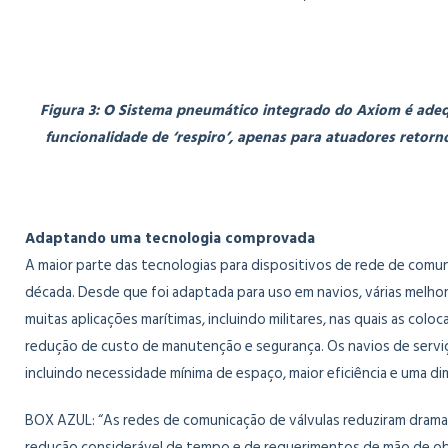
Figura 3: O Sistema pneumático integrado do Axiom é adeq
funcionalidade de ‘respiro’, apenas para atuadores retor
Adaptando uma tecnologia comprovada
A maior parte das tecnologias para dispositivos de rede de comuni
década. Desde que foi adaptada para uso em navios, várias melhor
muitas aplicações marítimas, incluindo militares, nas quais as c
redução de custo de manutenção e segurança. Os navios de serviç
incluindo necessidade mínima de espaço, maior eficiência e uma d
BOX AZUL: “As redes de comunicação de válvulas reduziram dramati
redução considerável de tempo e de requerimentos de mão de obr