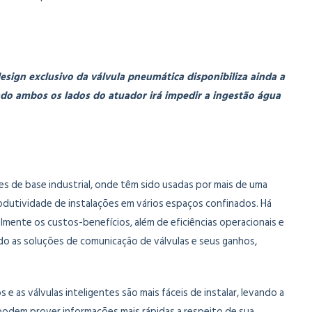
ign exclusivo da válvula pneumática disponibiliza ainda a
ado ambos os lados do atuador irá impedir a ingestão água
ões de base industrial, onde têm sido usadas por mais de uma
rodutividade de instalações em vários espaços confinados. Há
lmente os custos-benefícios, além de eficiências operacionais e
do as soluções de comunicação de válvulas e seus ganhos,
s válvulas inteligentes são mais fáceis de instalar, levando a
odem prover informações mais rápidas a respeito de sua