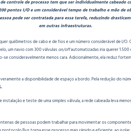
o de controle de processo tem que ser individualmente cabeado c
1.200 pontos I/O e um considerável tempo de trabalho e mão de ob
pessoa pode ser contratada para essa tarefa, reduzindo drastica
em outras infraestruturas.
quer quilômetros de cabo e de fios e um número considerável de I/O.
elo, um navio com 300 válvulas
on/off
automatizadas iria querer 1.500 
o-se consideravelmente menos cara. Adicionalmente, ela reduz fortem
 severamente a disponibilidade de espaço a bordo. Pela redução do núm
%.
de instalação e teste de uma simples válvula, a rede cabeada leva me
centenas de pessoas podem trabalhar para movimentar os componentes,
 protocolo Bus torna esse processo mais rápido e eficiente, ao isola