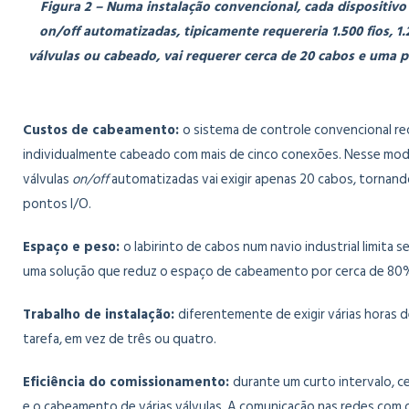
Figura 2 – Numa instalação convencional, cada dispositiv
on/off automatizadas, tipicamente requereria 1.500 fios, 
válvulas ou cabeado, vai requerer cerca de 20 cabos e uma 
Custos de cabeamento:
o sistema de controle convencional re
individualmente cabeado com mais de cinco conexões. Nesse mod
válvulas
on/off
automatizadas vai exigir apenas 20 cabos, tornand
pontos I/O.
Espaço e peso:
o labirinto de cabos num navio industrial limita
uma solução que reduz o espaço de cabeamento por cerca de 80
Trabalho de instalação:
diferentemente de exigir várias horas 
tarefa, em vez de três ou quatro.
Eficiência do comissionamento:
durante um curto intervalo, 
e o cabeamento de várias válvulas. A comunicação nas redes com o