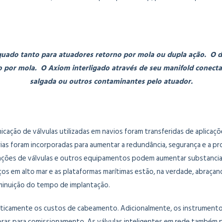
uado tanto para atuadores retorno por mola ou dupla ação. O des
no por mola. O Axiom interligado através de seu manifold conect
salgada ou outros contaminantes pelo atuador.
cação de válvulas utilizadas em navios foram transferidas de aplicaç
ias foram incorporadas para aumentar a redundância, segurança e a p
olocações de válvulas e outros equipamentos podem aumentar substancia
os em alto mar e as plataformas marítimas estão, na verdade, abraçan
iminuição do tempo de implantação.
camente os custos de cabeamento. Adicionalmente, os instrumentos e a
as para comissionamento. As válvulas inteligentes em rede também p