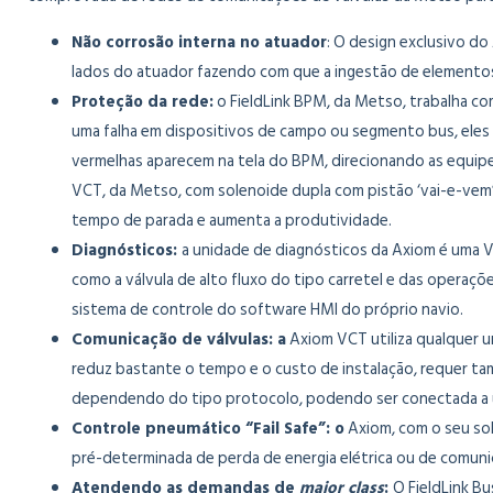
Não corrosão interna no atuador
: O design exclusivo do
lados do atuador fazendo com que a ingestão de elementos 
Proteção da rede:
o FieldLink BPM, da Metso, trabalha com
uma falha em dispositivos de campo ou segmento bus, eles 
vermelhas aparecem na tela do BPM, direcionando as equip
VCT, da Metso, com solenoide dupla com pistão ‘vai-e-vem’
tempo de parada e aumenta a produtividade.
Diagnósticos:
a unidade de diagnósticos da Axiom é uma VC
como a válvula de alto fluxo do tipo carretel e das opera
sistema de controle do software HMI do próprio navio.
Comunicação de válvulas: a
Axiom VCT utiliza qualquer u
reduz bastante o tempo e o custo de instalação, requer t
dependendo do tipo protocolo, podendo ser conectada a u
Controle pneumático “Fail Safe”: o
Axiom, com o seu so
pré-determinada de perda de energia elétrica ou de comun
Atendendo as demandas de
major class
:
O FieldLink B