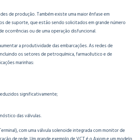
dades de produção. Também existe uma maior ênfase em
os de suporte, que estão sendo solicitados em grande número
de ocorrências ou de uma operação disfuncional.
aumentar a produtividade das embarcações. As redes de
incluindo os setores de petroquímica, farmacêutico e de
icações marinhas:
eduzidos significativamente;
nóstico das válvulas.
 Terminal), com uma válvula solenoide integrada com monitor de
icação de rede. Um grande exemplo de VCT é o Axiom e um modelo