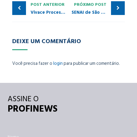
POST ANTERIOR
PRÓXIMO POST
Vivace Process Instruments – VTT10-MP Transmissor de Temperatura Multipontos & E/S
SENAI de São Caetano do Sul recebe PROFINET on The Road
DEIXE UM COMENTÁRIO
Você precisa fazer o
login
para publicar um comentário.
ASSINE O
PROFINEWS
Nome