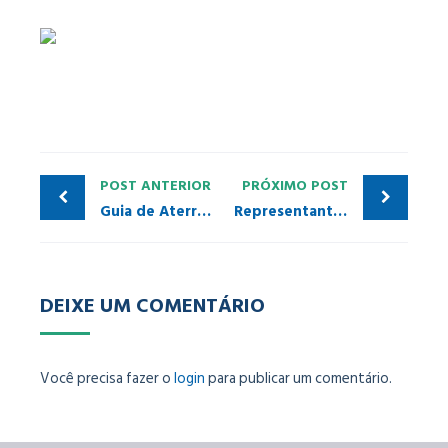
POST ANTERIOR
PRÓXIMO POST
Guia de Aterramento e Blindagem PROFIBUS/PROFINET está disponível para download
Representantes da PI Brasil e usina Santa Cruz conversam sobre qualidade das redes industriais
DEIXE UM COMENTÁRIO
Você precisa fazer o
login
para publicar um comentário.