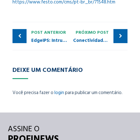
https://www.festo.com/cms/pt-br_br/71548.htm
POST ANTERIOR
PRÓXIMO POST
EdgeIPS: Intrusion Prevention System
Conectividade da Indústria 4.0 para redes PROFIBUS DP novas e existentes
DEIXE UM COMENTÁRIO
Você precisa fazer o
login
para publicar um comentário.
ASSINE O
PROFINEWS