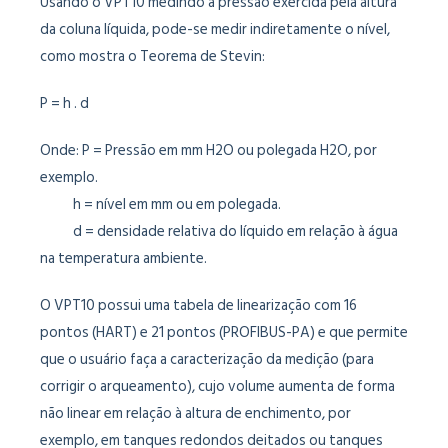
Usando o VPT10 medindo a pressão exercida pela altura
da coluna líquida, pode-se medir indiretamente o nível,
como mostra o Teorema de Stevin:
P = h . d
Onde: P = Pressão em mm H2O ou polegada H2O, por
exemplo.
h = nível em mm ou em polegada.
d = densidade relativa do líquido em relação à água
na temperatura ambiente.
O VPT10 possui uma tabela de linearização com 16
pontos (HART) e 21 pontos (PROFIBUS-PA) e que permite
que o usuário faça a caracterização da medição (para
corrigir o arqueamento), cujo volume aumenta de forma
não linear em relação à altura de enchimento, por
exemplo, em tanques redondos deitados ou tanques