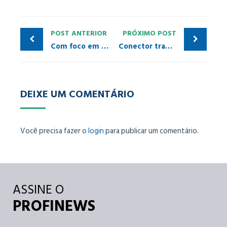
POST ANTERIOR
PRÓXIMO POST
Com foco em custo-benefício, Siemens lança versão mais econômica de relé inteligente da linha SIMOCODE
Conector transforma qualquer escravo PROFIBUS DP em PROFINET I/O Device
DEIXE UM COMENTÁRIO
Você precisa fazer o
login
para publicar um comentário.
ASSINE O
PROFINEWS