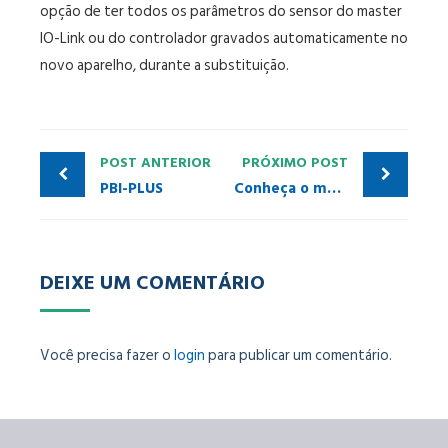
opção de ter todos os parâmetros do sensor do master
IO-Link ou do controlador gravados automaticamente no
novo aparelho, durante a substituição.
POST ANTERIOR
PRÓXIMO POST
PBI-PLUS
Conheça o manual de segurança cibernética da Altus com base na IEC 62443
DEIXE UM COMENTÁRIO
Você precisa fazer o
login
para publicar um comentário.