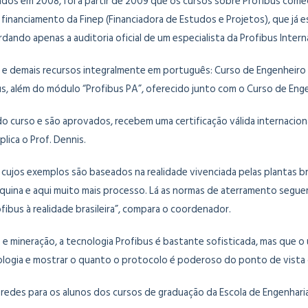
ados em 2008, foi a partir de 2009 que os cursos sobre Profibus come
inanciamento da Finep (Financiadora de Estudos e Projetos), que já e
ando apenas a auditoria oficial de um especialista da Profibus Intern
e demais recursos integralmente em português: Curso de Engenheiro Pr
s, além do módulo “Profibus PA”, oferecido junto com o Curso de Enge
do curso e são aprovados, recebem uma certificação válida internacio
plica o Prof. Dennis.
cujos exemplos são baseados na realidade vivenciada pelas plantas bra
uina e aqui muito mais processo. Lá as normas de aterramento seguem u
ibus à realidade brasileira”, compara o coordenador.
 e mineração, a tecnologia Profibus é bastante sofisticada, mas que o
logia e mostrar o quanto o protocolo é poderoso do ponto de vista de
redes para os alunos dos cursos de graduação da Escola de Engenhari