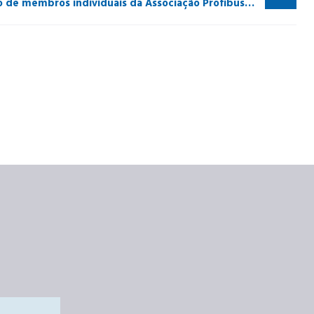
João Godoy inaugura o quadro de membros individuais da Associação Profibus Brasil