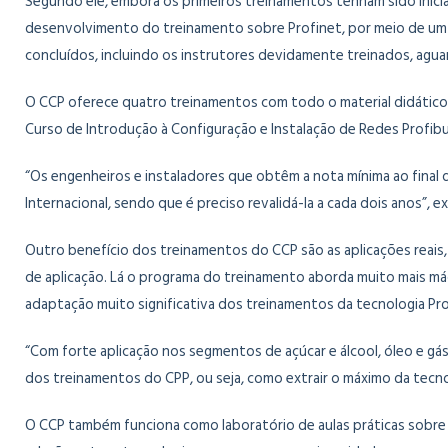
Segundo ele, embora os primeiros treinamentos tenham sido inici
desenvolvimento do treinamento sobre Profinet, por meio de um f
concluídos, incluindo os instrutores devidamente treinados, aguard
O CCP oferece quatro treinamentos com todo o material didático 
Curso de Introdução à Configuração e Instalação de Redes Profibu
“Os engenheiros e instaladores que obtêm a nota mínima ao final 
Internacional, sendo que é preciso revalidá-la a cada dois anos”, ex
Outro benefício dos treinamentos do CCP são as aplicações reais, 
de aplicação. Lá o programa do treinamento aborda muito mais máq
adaptação muito significativa dos treinamentos da tecnologia Prof
“Com forte aplicação nos segmentos de açúcar e álcool, óleo e gás
dos treinamentos do CPP, ou seja, como extrair o máximo da tecno
O CCP também funciona como laboratório de aulas práticas sobre 