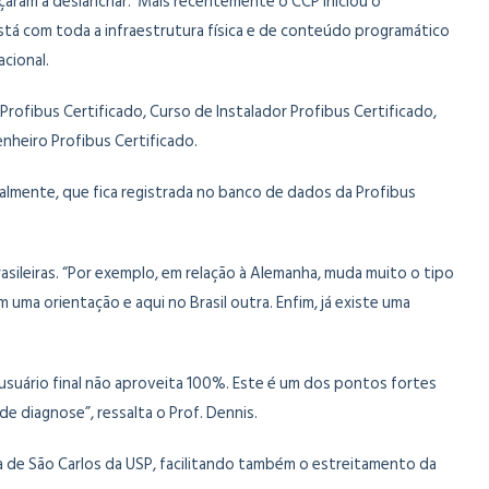
çaram a deslanchar. Mais recentemente o CCP iniciou o
stá com toda a infraestrutura física e de conteúdo programático
acional.
ofibus Certificado, Curso de Instalador Profibus Certificado,
nheiro Profibus Certificado.
nalmente, que fica registrada no banco de dados da Profibus
sileiras. “Por exemplo, em relação à Alemanha, muda muito o tipo
ma orientação e aqui no Brasil outra. Enfim, já existe uma
 usuário final não aproveita 100%. Este é um dos pontos fortes
 diagnose”, ressalta o Prof. Dennis.
a de São Carlos da USP, facilitando também o estreitamento da