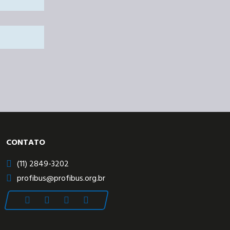
CONTATO
(11) 2849-3202
profibus@profibus.org.br