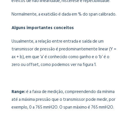
efeitos de não linearidade, histerese e repetibilidade.
Normalmente, a exatidão é dada em % do span calibrado.
Alguns importantes conceitos
Usualmente, a relação entre entrada e saída de um
transmissor de pressão é predominantemente linear (Y =
ax + b), em que ‘a’ é conhecido como ganho e o ‘b’ é o
zero ou offset, como podemos ver na figura 1.
Range:
é a faixa de medição, compreendendo da mínima
até a máxima pressão que o transmissor pode medir, por
exemplo, 0 a 765 mmH2O. O span máximo é 765 mmH2O.