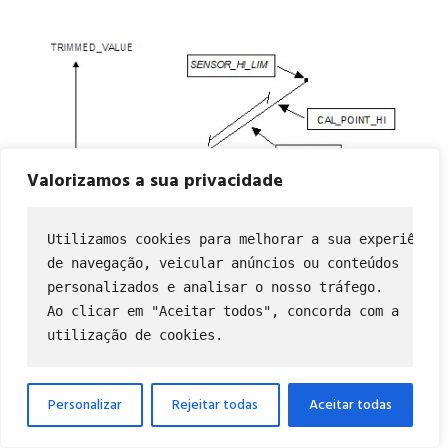
Valorizamos a sua privacidade
Utilizamos cookies para melhorar a sua experiência
de navegação, veicular anúncios ou conteúdos
personalizados e analisar o nosso tráfego.
Ao clicar em "Aceitar todos", concorda com a
utilização de cookies.
Figura 8 – Calibração do sensor
Via ferramenta de configuração
Personalizar
Rejeitar todas
Aceitar todas
Pelo menu de calibração, o usuário pode efetuar a