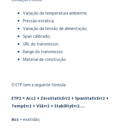
Variação da temperatura ambiente;
Pressão estática;
Variação da tensão de alimentação;
Span calibrado;
URL do transmissor;
Range do transmissor;
Material de construção.
O ETP tem a seguinte fórmula:
ETP2 = Acc2 + ZeroStaticErr2 + SpanStaticErr2 +
TempErr2 + VSErr2 + StabilityErr2….
Acc
= exatidão;