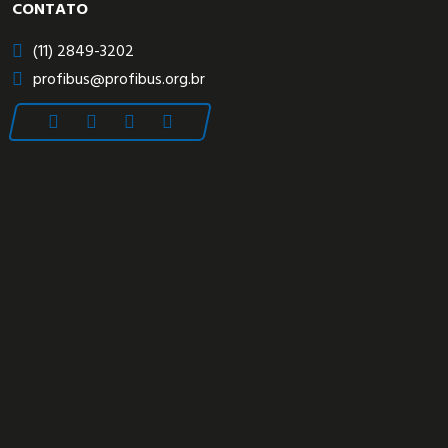
CONTATO
(11) 2849-3202
profibus@profibus.org.br