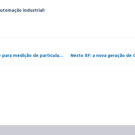
utomação industrial!
Dusthunter e PROFIBUS: eficiência e conectividade para medição de particulados