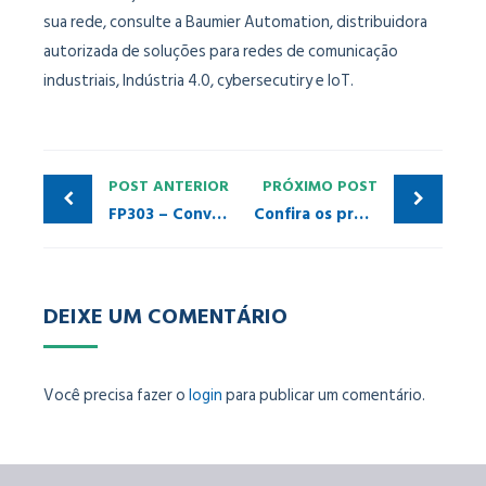
sua rede, consulte a Baumier Automation, distribuidora
autorizada de soluções para redes de comunicação
industriais, Indústria 4.0, cybersecutiry e IoT.
POST ANTERIOR
PRÓXIMO POST
FP303 – Conversor PROFIBUS-PA para sinal pneumático
Confira os próximos treinamentos – PI Brasil e PITCs
DEIXE UM COMENTÁRIO
Você precisa fazer o
login
para publicar um comentário.