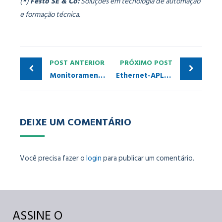
(
*
)
Festo SE & Co:
Soluções em tecnologia de automação
e formação técnica.
POST ANTERIOR
PRÓXIMO POST
Monitoramento de redes PROFIBUS: conheça a solução completa
Ethernet-APL para Automação de Processos
DEIXE UM COMENTÁRIO
Você precisa fazer o
login
para publicar um comentário.
ASSINE O