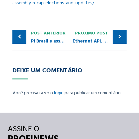
assembly-recap-elections-and-updates/
POST ANTERIOR
PRÓXIMO POST
PI Brasil e associadas têm agenda intensa de visitas e reuniões em maio
Ethernet APL é destaque no 34º PI Meeting, em Dubai
DEIXE UM COMENTÁRIO
Você precisa fazer o
login
para publicar um comentário.
ASSINE O