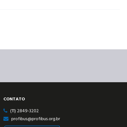
CONTATO
(11) 2849-3202
profibus@profibus.org.br