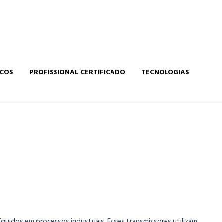
ICOS
PROFISSIONAL CERTIFICADO
TECNOLOGIAS
uidos em processos industriais. Esses transmissores utilizam