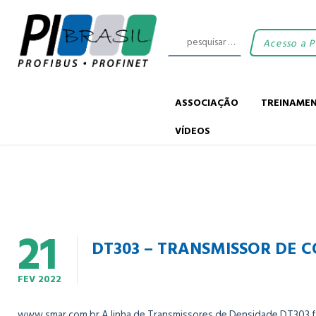
Acesso a 
ASSOCIAÇÃO
TREINAME
VÍDEOS
21
DT303 – TRANSMISSOR DE 
FEV
2022
www.smar.com.br A linha de Transmissores de Densidade DT303 foi