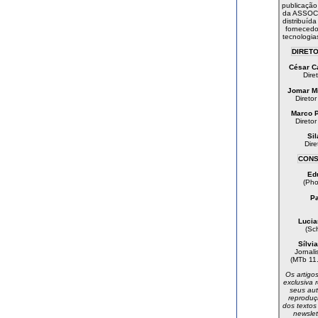
publicação 
da ASSOC
distribuíd
fornecedo
tecnologia
DIRETO
César C
Dire
Jomar M
Diretor
Marco 
Diretor
Sil
Dire
CONS
Ed
(Pho
Pa
Lucia
(Sc
Sílvi
Jornal
(MTb 11
Os artigo
exclusiva 
seus aut
reproduçã
dos textos
newslet