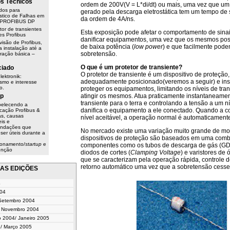
os Técnicos
ordem de 200V(V = L*di/dt) ou mais, uma vez que um 
dos para
gerado pela descarga eletrostática tem um tempo de 
stico de Falhas em
da ordem de 4A/ns.
 PROFIBUS DP
tor de transientes
Esta exposição pode afetar o comportamento de sin
es Profibus
danificar equipamentos, uma vez que os mesmos p
isão de Profibus,
de baixa potência (
low power
) e que facilmente pod
 instalação até a
sobretensão.
ração básica –
O que é um protetor de transiente?
iado
O protetor de transiente é um dispositivo de proteçã
lektronik:
adequadamente posicionado(veremos a seguir) e ins
ismo e interesse
o.
proteger os equipamentos, limitando os níveis de tr
ip
atingir os mesmos. Atua praticamente instantaneamen
transiente para o terra e controlando a tensão a um n
belecendo a
danifica o equipamento a ele conectado. Quando a c
cação Profibus &
as, causas
nível aceitável, a operação normal é automaticamente
is e
ndações que
No mercado existe uma variação muito grande de mo
ser úteis durante a
dispositivos de proteção são baseados em uma com
e
ionamento/
startup
e
componentes como os tubos de descarga de gás (G
enção
diodos de cortes (
Clamping Voltage
) e varistores de
que se caracterizam pela operação rápida, controle d
retorno automático uma vez que a sobretensão cesse
AS EDIÇÕES
4
004
 Setembro 2004
 / Novembro 2004
o 2004/ Janeiro 2005
 / Março 2005