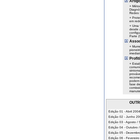
Artig
+ Méto
Diagnó
Redes
+ Prote
em red
+ Uma v
desde a
configu
Parte 2
Assoc
+ Murre
pioneir
imediat
Profit
+ Esta
comuni
sintom
prováve
recome
podem 
fase d
comiss
manut
OUTR
Edição 01 - Abril 200
Edição 02 - Junho 2
Edição 03 - Agosto /
Edição 04 - Outubro
Edição 05 - Dezembr
Edição 06 - Fevereiro