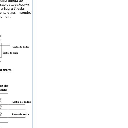
r uma queda de
nsão de
breakdown
a figura 7, esta
ento e assim sendo,
 comum.
o terra.