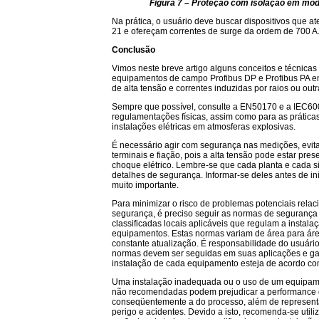
Figura 7 – Proteção com isolação em m
Na prática, o usuário deve buscar dispositivos que 
21 e ofereçam correntes de surge da ordem de 700 A
Conclusão
Vimos neste breve artigo alguns conceitos e técnicas
equipamentos de campo Profibus DP e Profibus PA e
de alta tensão e correntes induzidas por raios ou outr
Sempre que possível, consulte a EN50170 e a IEC60
regulamentações físicas, assim como para as prátic
instalações elétricas em atmosferas explosivas.
É necessário agir com segurança nas medições, evit
terminais e fiação, pois a alta tensão pode estar pres
choque elétrico. Lembre-se que cada planta e cada 
detalhes de segurança. Informar-se deles antes de ini
muito importante.
Para minimizar o risco de problemas potenciais rela
segurança, é preciso seguir as normas de segurança
classificadas locais aplicáveis que regulam a instal
equipamentos. Estas normas variam de área para ár
constante atualização. É responsabilidade do usuári
normas devem ser seguidas em suas aplicações e gar
instalação de cada equipamento esteja de acordo c
Uma instalação inadequada ou o uso de um equipam
não recomendadas podem prejudicar a performance 
conseqüentemente a do processo, além de represent
perigo e acidentes. Devido a isto, recomenda-se util