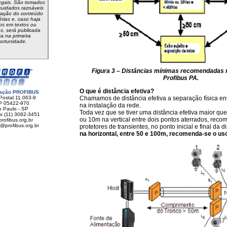
egais. São tomados
cuidados razoáveis
ração do conteúdo
rias e, caso haja
s em textos ou
, será publicada
ta na primeira
ortunidade.
Figura 3 – Distâncias mínimas recomendadas
Profibus PA.
O que é distância efetiva?
ação PROFIBUS
Postal 11.063-9
Chamamos de distância efetiva a separação física ent
 05422-970
na instalação da rede.
 Paulo - SP
Toda vez que se tiver uma distância efetiva maior qu
x (11) 3082-3451
ou 10m na vertical entre dois pontos aterrados, rec
rofibus.org.br
s@profibus.org.br
protetores de transientes, no ponto inicial e final da d
na horizontal, entre 50 e 100m, recomenda-se o us