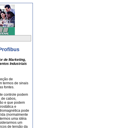
Profibus
tor de Marketing,
ntos Industriais
oteção de
m termos de sinais
as fontes.
de controle podem
a de cabos,
são e que podem
rostática e
letromagnética pode
uzida (normalmente
termos uma idéia
nsiderarmos um
icos de tensão da