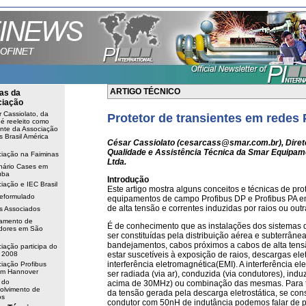
ARTIGO TÉCNICO
ias da
iação
 Cassiolato, da
Protetor
de transientes em redes 
é reeleito como
ente da Associação
s Brasil América
César Cassiolato (
cesarcass@smar.com.br
), Dire
Qualidade e Assistência Técnica da Smar Equipame
iação na Faiminas
Ltda.
nário Cases em
uba
Introdução
iação e IEC Brasil
Este artigo mostra alguns conceitos e técnicas de pr
reformulado
equipamentos de campo Profibus DP e Profibus PA e
de alta tensão e correntes induzidas por raios ou outr
s Associados
namento de
É de conhecimento que as instalações dos sistemas 
adores em São
ser constituídas pela distribuição aérea e subterrâne
bandejamentos, cabos próximos a cabos de alta ten
iação participa do
 2008
estar suscetíveis à exposição de raios, descargas elet
interferência eletromagnética(EMI). A interferência e
iação Profibus
 em Hannover
ser radiada (via ar), conduzida (via condutores), ind
 do
acima de 30MHz) ou combinação das mesmas. Para 
olvimento de
da tensão gerada pela descarga eletrostática, se co
os
condutor com 50nH de indutância podemos falar de p