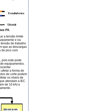
bus PA.
e a tensão limite
quipamento e na
 tensão de trabalho
am que as descargas
s de pico com
a, pois este pode
o de equipamentos.
escentar
 afetar a forma de
odos de corte podem
etar os níveis de
s que atendam a IEC
dem de 10 kA) e
eamento.