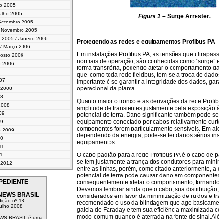
io 2005
Julho 2005
Figura 1 –
Surge Arrester
.
 Setembro 2005
 / Novembro 2005
 2005 / Janeiro 2006
Protegendo as redes e equipamentos Profibus PA
 / Março 2006
Em instalações Profibus PA, as tensões que ultrapa
gosto 2006
normais de operação, são conhecidas como “surge” 
o 2006
forma transitória, podendo afetar o comportamento da
7
que, como toda rede fieldbus, tem-se a troca de dado
007
importante é se garantir a integridade dos dados, ga
operacional da planta.
o 2008
08
Quanto maior o tronco e as derivações da rede Profib
2008
amplitude de transientes justamente pela exposição 
09
potencial de terra. Dano significante também pode s
equipamento conectado por cabos relativamente curto
09
componentes forem particularmente sensíveis. Em al
o 2009
dependendo da energia, pode-se ter danos sérios ins
10
equipamentos.
11
O cabo padrão para a rede Profibus PA é o cabo de p
11
se tem justamente a trança dos condutores para mini
o 2012
entre as linhas, porém, como citado anteriormente, a 
potencial de terra pode causar dano em componente
PEDIENTE
consequentemente afetar o comportamento, tornando 
Devemos lembrar ainda que o cabo, sua distribuição,
NEWS BRASIL
considerados em favor da minimização de ruídos e tr
ição nº 18
recomendado o uso da blindagem que age basicam
ulho 2008
gaiola de Faraday e tem sua eficiência maximizada c
modo-comum quando é aterrada na fonte de sinal.Alé
WS BRASIL é uma