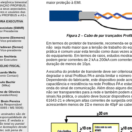
eletrônica bimestral
maior proteção à EMI.
IAÇÃO PROFIBUS,
a a seus associados,
res e usuários das
s PROFIBUS e AS-i.
RIA EXECUTIVA
assiolato (SMAR)
tor Presidente
Figura 2 – Cabo de par trançados Profi
isseno (Siemens)
 Vice-presidente
Em termos do protetor de transiente, recomenda-se qu
Padovan (Sense)
não seja muito maior que a tensão de trabalho do e
 Vice-presidente
prática é comum usar esta tensão como duas vezes a
do equipamento. Em termos de raios, estudos mostr
as Anchieta
podem gerar correntes de 2 kA a 200kA com corrente
tor Executivo
duração de menos de 10μs.
ELHO FISCAL
A escolha do protetor de transiente deve ser criterios
uardo Mello
degradar o sinal Profibus PA e ainda limitar o númer
enix Contact)
Dependendo do fabricante, este dispositivo pode acr
ulo Bachir
capacitância e resistência na rede Profibus PA e estas
(Wika)
onda do sinal de comunicação. Além disso alguns di
no de Oliveira
não ser transparentes para a rede e também podem af
hneider/Atos)
sinais.Na prática, o usuário deve buscar dispositivo
61643-21 e ofereçam altas correntes de surge(da or
a Bruin Pereira
acrescentem menos de 1Ώ e menos de 40pF ao cab
ista Responsável
.0065 / MS 5936)
s assinados são de
responsabilidade de
ores. É vedada a
o total ou parcial
 e ilustrações desde
ter, sob pena de