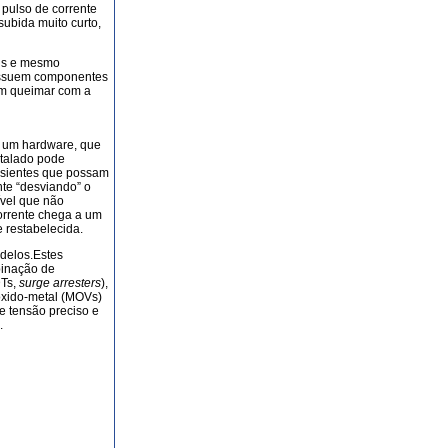
pulso de corrente
subida muito curto,
ais e mesmo
ossuem componentes
em queimar com a
o, um hardware, que
talado pode
ansientes que possam
te “desviando” o
ível que não
orrente chega a um
 restabelecida.
delos.Estes
binação de
DTs,
surge arresters
),
 óxido-metal (MOVs)
e tensão preciso e
.