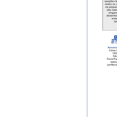
sanções l
todos os 
na prepa
das maté
engano
desenhos
erra
op
Associ
Caixa 
CEP
São
Fone/Fa
www.p
profibu