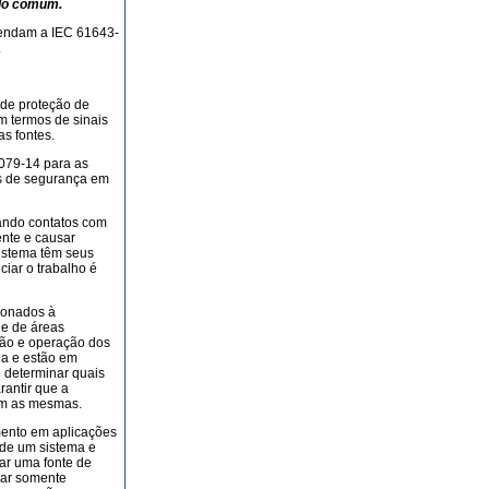
odo comum.
atendam a IEC 61643-
.
 de proteção de
m termos de sinais
as fontes.
079-14 para as
as de segurança em
ando contatos com
ente e causar
sistema têm seus
ciar o trabalho é
cionados à
 e de áreas
ação e operação dos
ea e estão em
o determinar quais
antir que a
om as mesmas.
ento em aplicações
de um sistema e
ar uma fonte de
izar somente