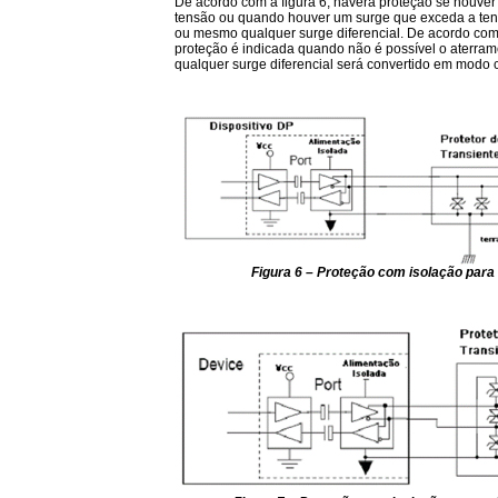
De acordo com a figura 6, haverá proteção se houve
tensão ou quando houver um surge que exceda a te
ou mesmo qualquer surge diferencial. De acordo com 
proteção é indicada quando não é possível o aterram
qualquer surge diferencial será convertido em modo
Figura 6 – Proteção com isolação para 