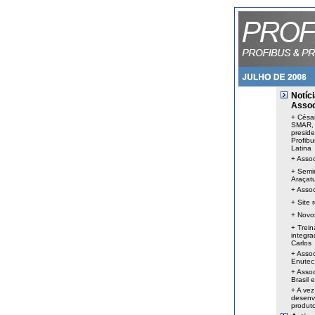
Notíc
Assoc
+
César
SMAR, 
presid
Profibu
Latina
+
Assoc
+ Semi
Araçat
+ Assoc
+
Site 
+
Novo
+
Trei
integr
Carlos
+
Assoc
Enutec
+
Assoc
Brasil
+
A vez
desenv
produt