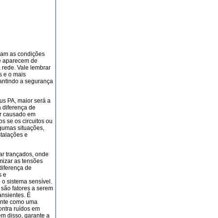
ssam as condições
e aparecem de
 rede. Vale lembrar
s e o mais
rantindo a segurança
us PA, maior será a
à diferença de
er causado em
s se os circuitos ou
gumas situações,
talações e
ar trançados, onde
mizar as tensões
diferença de
s e
o sistema sensível.
 são fatores a serem
ansientes. É
ente como uma
ontra ruídos em
m disso, garante a