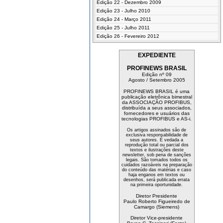
Edição 22 - Dezembro 2009
Edição 23 - Julho 2010
Edição 24 - Março 2011
Edição 25 - Julho 2011
Edição 26 - Fevereiro 2012
EXPEDIENTE
PROFINEWS BRASIL
Edição nº 09
Agosto / Setembro 2005
PROFINEWS BRASIL é uma
publicação eletrônica bimestral
da ASSOCIAÇÃO PROFIBUS,
distribuída a seus associados,
fornecedores e usuários das
tecnologias PROFIBUS e AS-i.
Os artigos assinados são de
exclusiva responsabilidade de
seus autores. É vedada a
reprodução total ou parcial dos
textos e ilustrações deste
newsletter, sob pena de sanções
legais. São tomados todos os
cuidados razoáveis na preparação
do conteúdo das matérias e caso
haja enganos em textos ou
desenhos, será publicada errata
na primeira oportunidade.
Diretor Presidente
Paulo Roberto Figueiredo de
Camargo (Siemens)
Diretor Vice-presidente