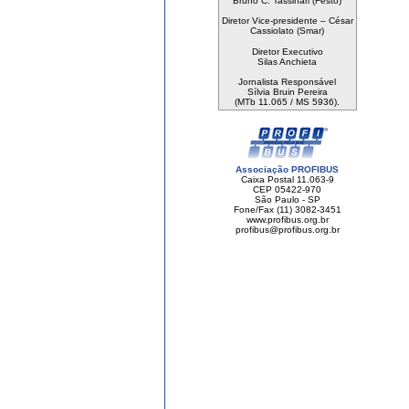
Bruno C. Tassinari (Festo)
Diretor Vice-presidente – César
Cassiolato (Smar)
Diretor Executivo
Silas Anchieta
Jornalista Responsável
Sílvia Bruin Pereira
(MTb 11.065 / MS 5936).
Associação PROFIBUS
Caixa Postal 11.063-9
CEP 05422-970
São Paulo - SP
Fone/Fax (11) 3082-3451
www.profibus.org.br
profibus@profibus.org.br