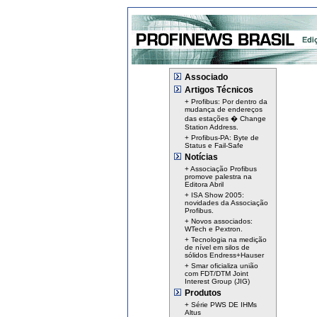
Associado
Artigos Técnicos
+ Profibus: Por dentro da
mudança de endereços
das estações � Change
Station Address.
+ Profibus-PA: Byte de
Status e Fail-Safe
Notícias
+ Associação Profibus
promove palestra na
Editora Abril
+ ISA Show 2005:
novidades da Associação
Profibus.
+ Novos associados:
WTech e Pextron.
+ Tecnologia na medição
de nível em silos de
sólidos Endress+Hauser
+ Smar oficializa união
com FDT/DTM Joint
Interest Group (JIG)
Produtos
+ Série PWS DE IHMs
Altus